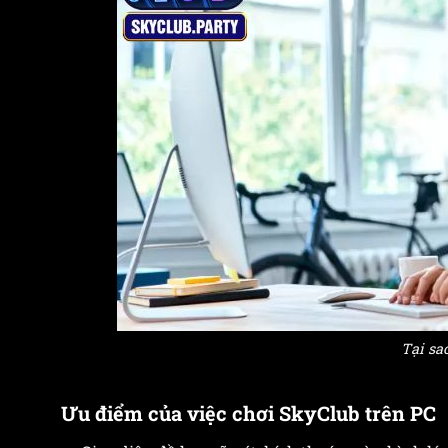
Tại sa
Ưu điểm của việc chơi SkyClub trên PC