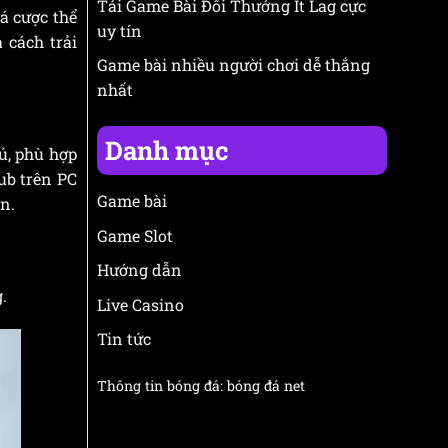
Tải Game Bài Đổi Thưởng Ít Lag cực
cá cược thể
uy tín
 cách trải
Game bài nhiều người chơi dễ thắng
nhất
Danh mục
ú, phù hợp
ub trên PC
Game bài
n.
Game Slot
Hướng dẫn
g.
Live Casino
Tin tức
Thông tin bóng đá:
bóng đá net