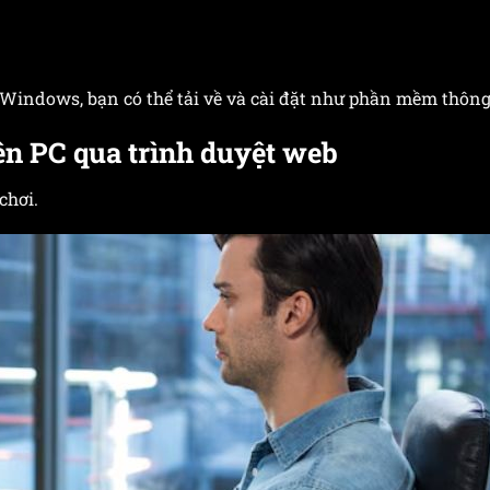
b
Windows, bạn có thể tải về và cài đặt như phần mềm thông
n PC qua trình duyệt web
chơi.