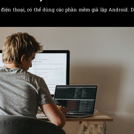
iện thoại, có thể dùng các phần mềm giả lập Android. D